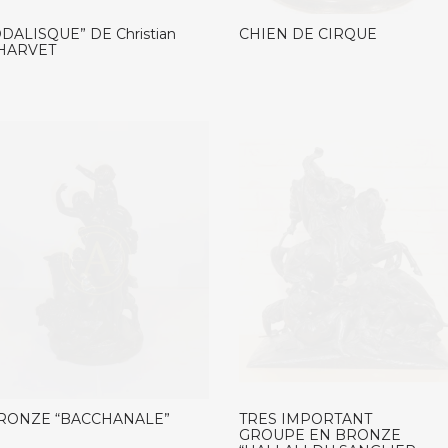
ODALISQUE” DE Christian
CHIEN DE CIRQUE
HARVET
RONZE “BACCHANALE”
TRES IMPORTANT
GROUPE EN BRONZE