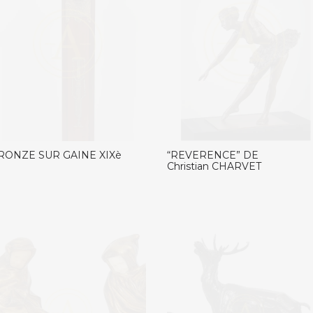
RONZE SUR GAINE XIXè
“REVERENCE” DE
Christian CHARVET