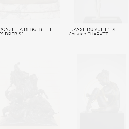
RONZE “LA BERGERE ET
“DANSE DU VOILE” DE
ES BREBIS”
Christian CHARVET