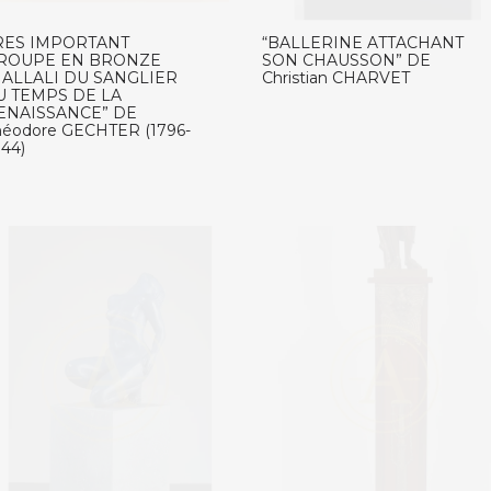
RES IMPORTANT
“BALLERINE ATTACHANT
ROUPE EN BRONZE
SON CHAUSSON” DE
HALLALI DU SANGLIER
Christian CHARVET
U TEMPS DE LA
ENAISSANCE” DE
héodore GECHTER (1796-
844)