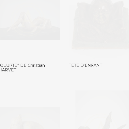
VOLUPTE” DE Christian
TETE D’ENFANT
HARVET