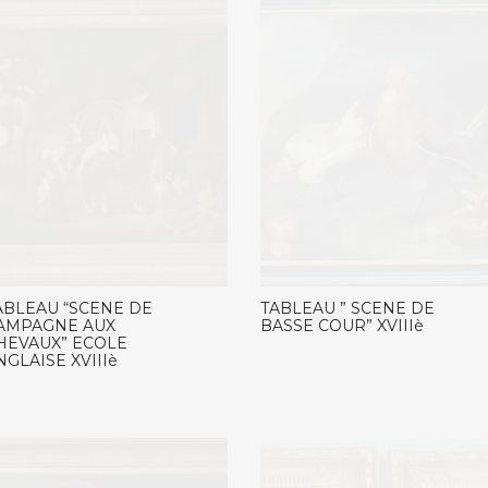
ABLEAU “SCENE DE
TABLEAU ” SCENE DE
AMPAGNE AUX
BASSE COUR” XVIIIè
HEVAUX” ECOLE
NGLAISE XVIIIè