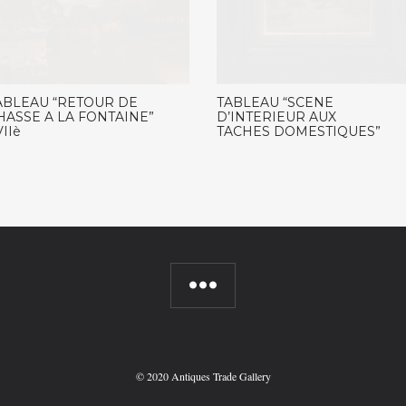
ABLEAU “RETOUR DE
TABLEAU “SCENE
HASSE A LA FONTAINE”
D’INTERIEUR AUX
VIIè
TACHES DOMESTIQUES”
©
2020 Antiques Trade Gallery