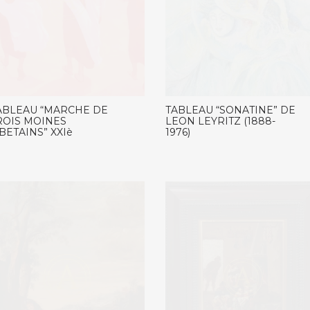
ABLEAU “MARCHE DE
TABLEAU “SONATINE” DE
ROIS MOINES
LEON LEYRITZ (1888-
IBETAINS” XXIè
1976)