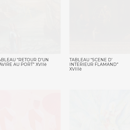
ABLEAU “RETOUR D’UN
TABLEAU “SCENE D’
AVIRE AU PORT” XVIIè
INTERIEUR FLAMAND”
XVIIIè