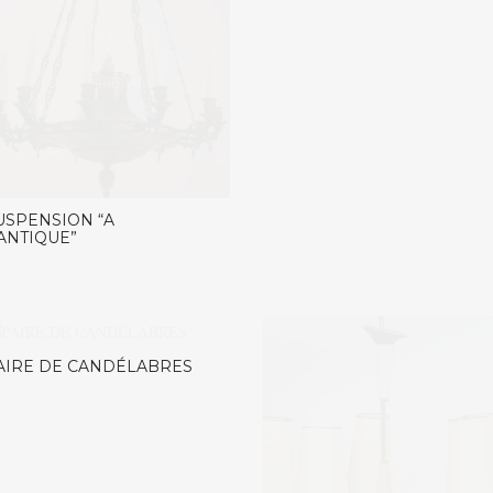
USPENSION “A
’ANTIQUE”
AIRE DE CANDÉLABRES