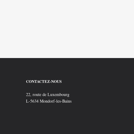
PAIRE DE POTS A FEU
GROUPE “
CONTACTEZ-NOUS
22, route de Luxembourg
L-5634 Mondorf-les-Bains