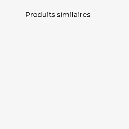
Produits similaires
TABLEAU “SCENE DE RUE” XIXè