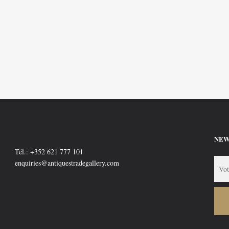
DEUX PUTTI JOUEURS”
BANC EN RACINE
NEW
Tél.: +352 621 777 101
enquiries@antiquestradegallery.com