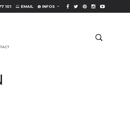
77 101
EMAIL
INFOS
TACT
N