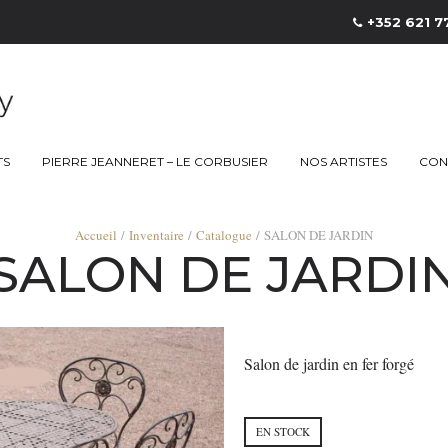
+352 621 7
TS
PIERRE JEANNERET – LE CORBUSIER
NOS ARTISTES
CON
Accueil
/
Inventaire
/
Catalogue
/ SALON DE JARDIN
SALON DE JARDI
Salon de jardin en fer forgé
EN STOCK