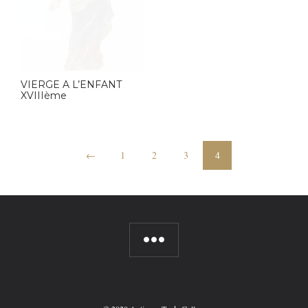
VIERGE A L’ENFANT
XVIIIème
←
1
2
3
4